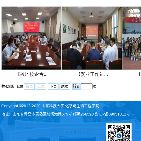
【校地校企合...
【就业工作进...
【
共428条 1/29
首页
上页
下页
尾页
页
Copyright ©2012-2020 山东科技大学 化学与生物工程学院
地址：山东省青岛市黄岛区前湾港路579号 邮编266590 鲁ICP备09051012号