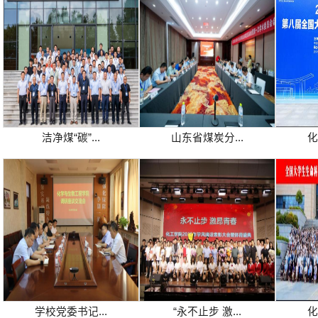
洁净煤“碳”...
山东省煤炭分...
化
学校党委书记...
“永不止步 激...
化