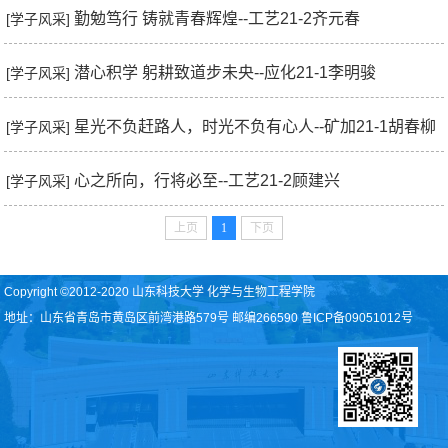
勤勉笃行 铸就青春辉煌--工艺21-2齐元春
[学子风采]
潜心积学 躬耕致道步未央--应化21-1李明骏
[学子风采]
星光不负赶路人，时光不负有心人--矿加21-1胡春柳
[学子风采]
心之所向，行将必至--工艺21-2顾建兴
[学子风采]
上页
1
下页
Copyright ©2012-2020 山东科技大学 化学与生物工程学院
地址：山东省青岛市黄岛区前湾港路579号 邮编266590 鲁ICP备09051012号