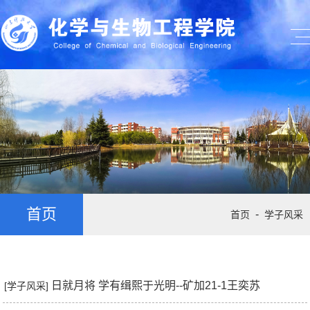
首页
-
首页
学子风采
日就月将 学有缉熙于光明--矿加21-1王奕苏
[学子风采]