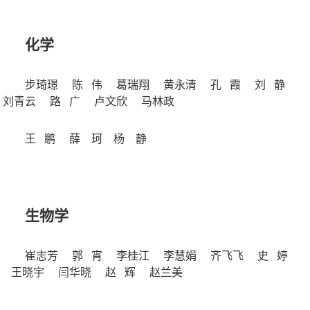
化学
步琦璟
陈 伟
葛瑞翔
黄永清
孔 霞
刘 静
刘青云
路 广
卢文欣
马林政
王 鹏
薛 珂
杨 静
生物学
崔志芳
郭 宵
李桂江
李慧娟
齐飞飞
史 婷
王晓宇
闫华晓
赵 辉
赵兰美