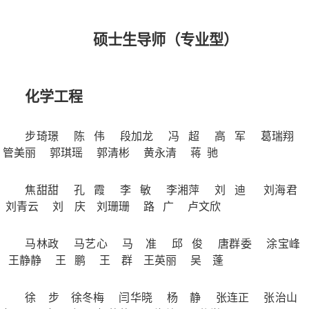
硕士生导师（
专业
型）
化学工程
步琦璟
陈 伟
段加龙
冯 超
高 军
葛瑞翔
管美丽
郭琪瑶
郭清彬
黄永清
蒋 驰
焦甜甜
孔 霞
李 敏
李湘萍
刘 迪
刘海君
刘青云
刘 庆
刘珊珊
路 广
卢文欣
马林政
马艺心
马 准
邱 俊
唐群委
涂宝峰
王静静
王 鹏
王 群
王英丽
吴 蓬
徐 步
徐冬梅
闫华晓
杨 静
张连正
张治山