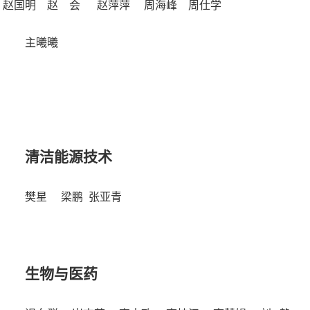
赵国明
赵 会
赵萍萍
周海峰
周仕学
主曦曦
清洁能源技术
樊星
梁鹏
张亚青
生物与医药