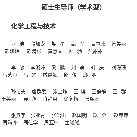
硕士生导师（学术型）
化学工程与技术
豆 洁
段加龙
樊 星
高 军
高中政
管美丽
郭琪瑶
郭清彬
黄慧文
蒋 驰
焦甜甜
李 敏
李湘萍
梁 鹏
刘 迪
刘 庆
刘珊珊
马艺心
马 准
戚惠颖
邱 俊
邱 鹏
孙记夫
唐群委
涂宝峰
王 博
王静静
王 群
王英丽
吴 蓬
肖静冉
徐冬梅
张连正
张鑫宇
张亚青
张治山
赵国明
赵 会
赵萍萍
周海峰
周仕学
周亚楠
主曦曦