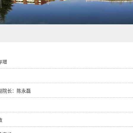
存增
副院长：陈永磊
政