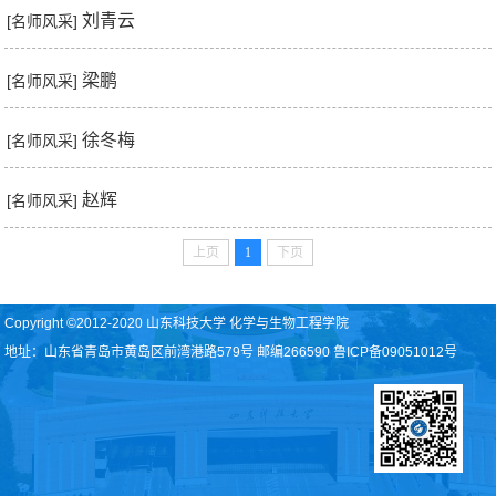
刘青云
[名师风采]
梁鹏
[名师风采]
徐冬梅
[名师风采]
赵辉
[名师风采]
上页
1
下页
Copyright ©2012-2020 山东科技大学 化学与生物工程学院
地址：山东省青岛市黄岛区前湾港路579号 邮编266590 鲁ICP备09051012号