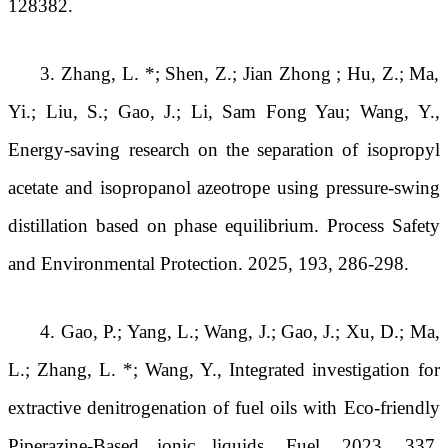
128382.
3. Zhang, L. *; Shen, Z.; Jian Zhong ; Hu, Z.; Ma,
Yi.; Liu, S.; Gao, J.; Li, Sam Fong Yau; Wang, Y.,
Energy-saving research on the separation of isopropyl
acetate and isopropanol azeotrope using pressure-swing
distillation based on phase equilibrium. Process Safety
and Environmental Protection. 2025, 193, 286-298.
4. Gao, P.; Yang, L.; Wang, J.; Gao, J.; Xu, D.; Ma,
L.; Zhang, L. *; Wang, Y., Integrated investigation for
extractive denitrogenation of fuel oils with Eco-friendly
Piperazine-Based ionic liquids. Fuel. 2023, 337,