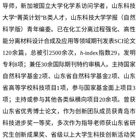
导师，新加坡国立大学化学系访问学者，山东科技
大学
“
菁英计划
”B
类人才，山东科技大学学报（自然
科学版）青年编委。已在化工分离过程强化、高性
能分离材料设计合成及应用等领域期刊发表
SCI
论文
120
余篇，总被引
2500
余次，
h
-index
指数
29
，发明
专利
8
项；兼任
30
余国际期刊特约审稿人。主持国家
自然科学基金
2
项、山东省自然科学基金
2
项、山东
省高等学校科技项目
1
项，参与国家基金面上项目
3
项；主持或参与其他各类纵横向项目
20
余项。曾获
山东省优秀博士论文，作为创新团队成员获青岛市
科技进步奖一等奖，多次作为指导老师获山东省研
究生创新成果奖、省级以上大学生科技创新活动奖