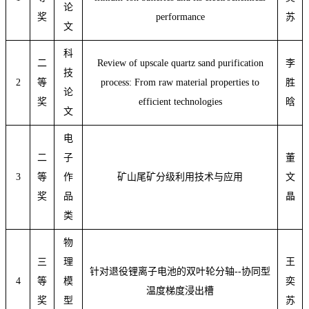
论
奖
performance
苏
文
科
二
Review of upscale quartz sand purification
李
技
2
等
process: From raw material properties to
胜
论
奖
efficient technologies
晗
文
电
二
子
董
3
等
作
矿山尾矿分级利用技术与应用
文
奖
品
晶
类
物
三
理
王
针对退役锂离子电池的双叶轮分轴
--
协同型
4
等
模
奕
温度梯度浸出槽
奖
型
苏