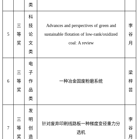
类
科
三
技
Advances and perspectives of green and
李
5
等
论
sustainable flotation of low-rank/oxidized
谷
奖
文
coal: A review
月
类
电
三
子
梁
6
等
作
一种冶金固废粉磨系统
梓
奖
品
芸
类
发
三
明
李
针对废弃印刷线路板一种梯度变径重力分
7
等
创
谷
选机
奖
造
月