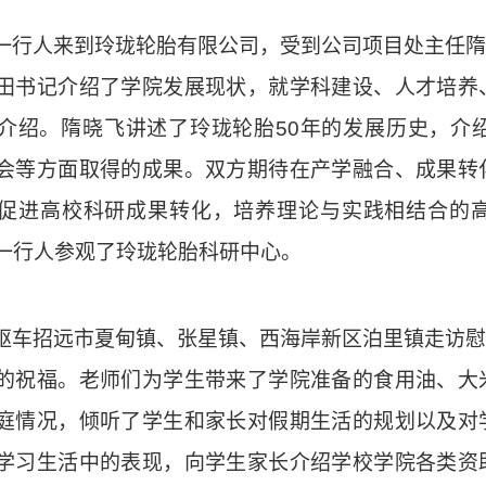
一行
人来到
玲珑轮胎有限
公司
，受到
公司项目处主任隋
田书记介绍了学院发展现状，就学科建设、人才培养
介绍。
隋晓飞
讲述了
玲珑轮胎
50年
的发展历史
，介
会等方面取得的成果。双方期待在产学融合、成果转
促进高校科研成果转化，
培养理论与实践相结合的
一行人
参观了玲珑轮胎科研中心。
驱车
招远市夏甸镇、张星镇、西海岸新区泊里镇
走访慰
的祝福。
老师们
为学生
带来了学院准备的
食用油、大
庭情况，倾听了学生
和
家长对假期生活的规划
以
及
对
学习生活
中
的表现
，
向学生家长介绍学校学院各类资