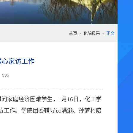
首页
-
化院风采
-
正文
暖心家访工作
595
慰问家庭经济困难学生，
1月1
6
日
，
化工
学
访工作
。学院团委辅导员满灏、孙梦柯陪