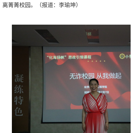
离菁菁校园。
（
报道：李瑜坤
）