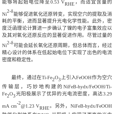
能够将起始电位降至
0.53 V
，而适宜含量的
RHE
2-δ
Ni
能够促进氧化还原转变，实现空穴的提取及消
耗的平衡，进而显著提升光电化学性能。此外，密
度泛函理论计算进一步确认了镍的电子富集效应以
及其对氧化还原反应的显著促进作用。尽管过量的
2-δ
Ni
可能会延长氧化还原周期，但总体而言，经过
精心设计的体系在低起始电位下实现了出色的电流
密度和稳定性。
最终，通过在
Ti-Fe
O
上引入
FeOOH作为空穴
2
3
传输层，巧妙地构建的NiFeB-hydx/FeOOH/Ti-
Fe
O
光阳极展示了优异的光电流密度，高达
3.29
2
3
-2
mA cm
@1.23 V
。另外，
NiFeB-hydx/FeOOH
RHE