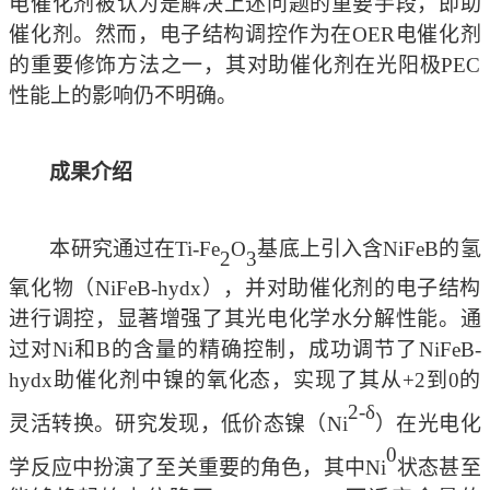
电催化剂被认为是解决上述问题的重要手段，即助
催化剂。然而，电子结构调控作为在OER电催化剂
的重要修饰方法之一，其对助催化剂在光阳极PEC
性能上的影响仍不明确。
成果介绍
本研究通过在
Ti-Fe
O
基底上引入含
NiFeB的氢
2
3
氧化物（NiFeB-hydx），并对助催化剂的电子结构
进行调控，显著增强了其光电化学水分解性能。通
过对Ni和B的含量的精确控制，成功调节了NiFeB-
hydx助催化剂中镍的氧化态，实现了其从+2到0的
2-δ
灵活转换。研究发现，低价态镍（Ni
）在光电化
0
学反应中扮演了至关重要的角色，其中
Ni
状态甚至