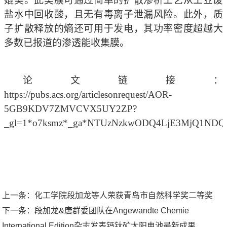
媲美。此类膜可通过简单的扩散渗析工艺从工业废
盐水中回收酸，且无有毒离子泄漏风险。此外，质
子扩散释放的熵还可用于发电，其功率密度超越大
多数已报道的渗透能收集膜。
论文链接：
https://pubs.acs.org/articlesonrequest/AOR-
5GB9KDV7ZMVCVX5UY2ZP?
_gl=1*o7ksmz*_ga*NTUzNzkwODQ4LjE3MjQ1ND
上一条：
化工学院段加龙等人荣获青岛市自然科学奖二等奖
下一条：
段加龙&唐群委团队在Angewandte Chemie
International Edition杂志发表钙钛矿太阳电池最新成果