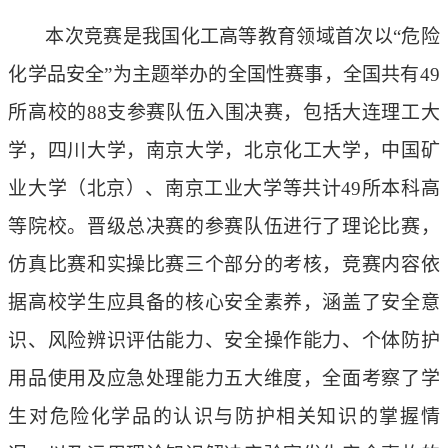
本次竞赛是我国化工高等教育领域首次以
“危险
化学品安全”为主题举办的全国性赛事，全国
共有
49
所高校的88支参赛队伍
入围决赛，
包括
大连理工大
学，
四川大学，南京大学，北京化工大学，中国矿
业大学（北京）
、南京工业大学
等
共计
4
9
所本科高
等院校
。晋级总决赛的参赛队伍进行了理论比赛，
仿真比赛和实操比赛三个部分的考核，
竞赛
内容
依
据
高校学生应具备的核心安全素养
，
涵盖
了
安全意
识、风险辨识评估能力、安全操作能力、个体防护
用品使用及应急处理能力五大维度，全面考察了学
生对危险化学品的认识与防护相关知识的掌握情