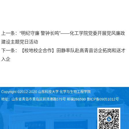
上一条：
“明纪守廉 警钟长鸣”——化工学院党委开展党风廉政
建设主题党日活动
下一条：
【校地校企合作】田静率队赴高青县访企拓岗和送才
入企
Copyright ©2012-2020 山东科技大学 化学与生物工程学院
地址：山东省青岛市黄岛区前湾港路579号 邮编266590 鲁ICP备09051012号